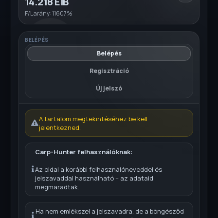
14.218 EiB
F/L arány: 11607%
BELÉPÉS
Belépés
Regisztráció
Új jelszó
A tartalom megtekintéséhez be kell
jelentkezned.
Carp-Hunter felhasználóknak:
Az oldal a korábbi felhasználóneveddel és
jelszavaddal használható – az adataid
megmaradtak.
Ha nem emlékszel a jelszavadra, de a böngésződ