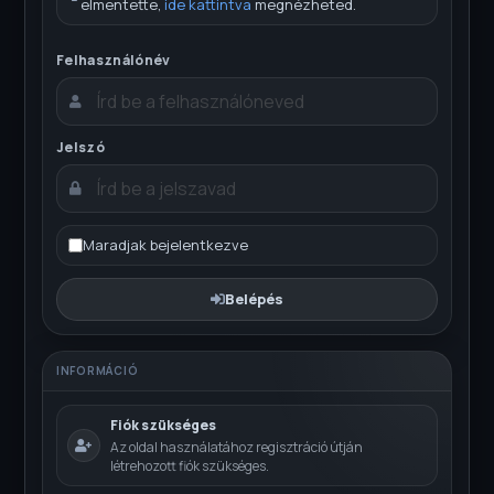
elmentette,
ide kattintva
megnézheted.
Felhasználónév
Jelszó
Maradjak bejelentkezve
Belépés
INFORMÁCIÓ
Fiók szükséges
Az oldal használatához regisztráció útján
létrehozott fiók szükséges.