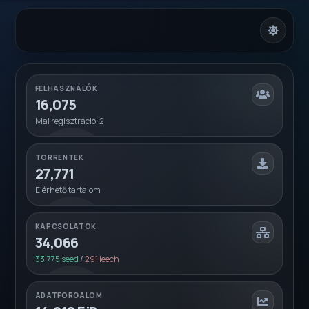
FELHASZNÁLÓK
16,075
Mai regisztráció: 2
TORRENTEK
27,771
Elérhető tartalom
KAPCSOLATOK
34,066
33,775 seed
/
291 leech
ADATFORGALOM