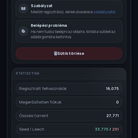
Szabályzat
Mielőtt regisztrálsz, kérlek olvasd el a
szabályzatot
.
Belépési probléma
Ha nem tudsz belépni az oldalra, töröld a sütiket az
alábbi gombra kattintva.
Sütik törlése
STATISZTIKA
Regisztrált felhasználók
16,075
Megerősítetlen fiókok
0
Összes torrent
27,771
Seed / Leech
33,775
/
291